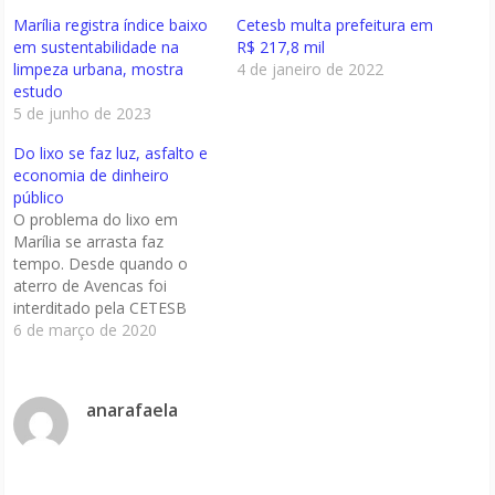
Marília registra índice baixo
Cetesb multa prefeitura em
em sustentabilidade na
R$ 217,8 mil
limpeza urbana, mostra
4 de janeiro de 2022
estudo
5 de junho de 2023
Do lixo se faz luz, asfalto e
economia de dinheiro
público
O problema do lixo em
Marília se arrasta faz
tempo. Desde quando o
aterro de Avencas foi
interditado pela CETESB
(Companhia Ambiental do
6 de março de 2020
Estado de São Paulo), em
2011. O prefeito Bulgarelli,
em 2010, falava em
anarafaela
licenciamento de um novo
aterro sanitário. Falatório
que até hoje não saiu do
papel.…