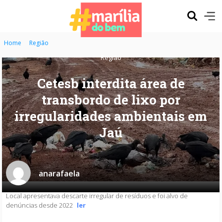
Home
Região
Região
Cetesb interdita área de
transbordo de lixo por
irregularidades ambientais em
Jaú
anarafaela
Local apresentava descarte irregular de resíduos e foi alvo de
denúncias desde 2022
ler