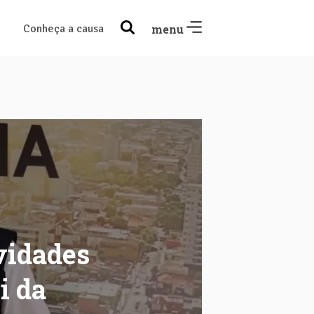
Conheça a causa
menu
vidades
i da