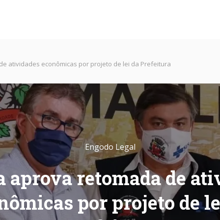
 atividades econômicas por projeto de lei da Prefeitura
Engodo Legal
 aprova retomada de ati
nômicas por projeto de le