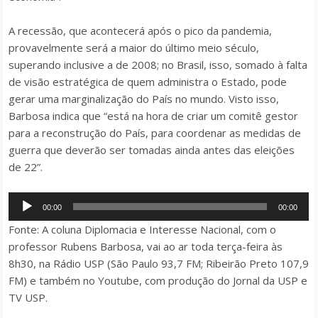
A recessão, que acontecerá após o pico da pandemia,
provavelmente será a maior do último meio século,
superando inclusive a de 2008; no Brasil, isso, somado à falta
de visão estratégica de quem administra o Estado, pode
gerar uma marginalização do País no mundo. Visto isso,
Barbosa indica que “está na hora de criar um comitê gestor
para a reconstrução do País, para coordenar as medidas de
guerra que deverão ser tomadas ainda antes das eleições
de 22”.
Tocador
00:00
00:00
de
Fonte: A coluna Diplomacia e Interesse Nacional, com o
áudio
professor Rubens Barbosa, vai ao ar toda terça-feira às
8h30, na Rádio USP (São Paulo 93,7 FM; Ribeirão Preto 107,9
FM) e também no Youtube, com produção do Jornal da USP e
TV USP.