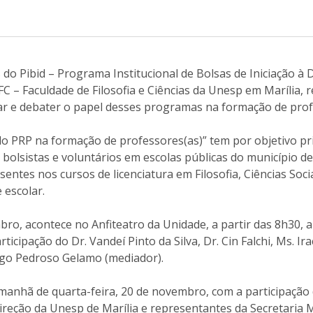
 do Pibid – Programa Institucional de Bolsas de Iniciação 
FC – Faculdade de Filosofia e Ciências da Unesp em Marília,
isar e debater o papel desses programas na formação de pro
o PRP na formação de professores(as)” tem por objetivo pri
 bolsistas e voluntários em escolas públicas do município d
entes nos cursos de licenciatura em Filosofia, Ciências Soc
 escolar.
bro, acontece no Anfiteatro da Unidade, a partir das 8h30,
ticipação do Dr. Vandeí Pinto da Silva, Dr. Cin Falchi, Ms. Ira
igo Pedroso Gelamo (mediador).
 manhã de quarta-feira, 20 de novembro, com a participação
reção da Unesp de Marília e representantes da Secretaria 