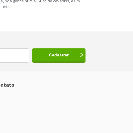
 mé, boa gentis num é. Suco de cevadiss, é um
santis.
ntato