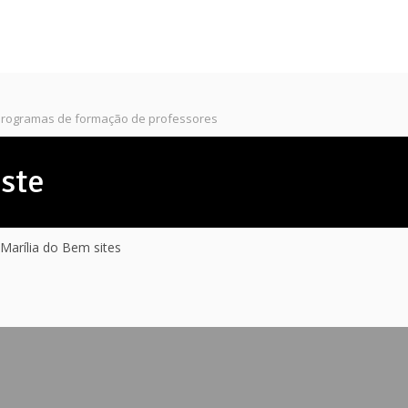
 programas de formação de professores
este
Marília do Bem sites