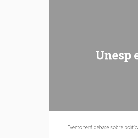
Unesp e
Evento terá debate sobre políti