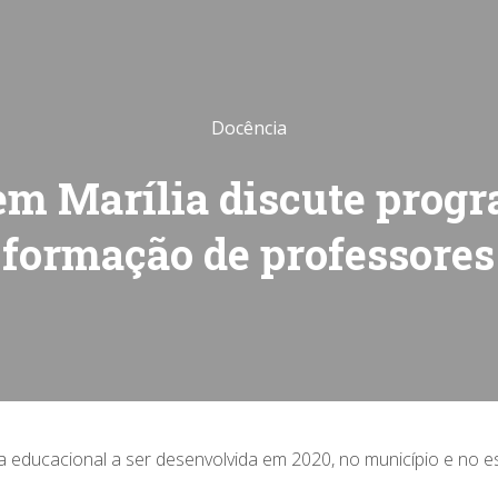
Docência
m Marília discute prog
formação de professores
ca educacional a ser desenvolvida em 2020, no município e no 