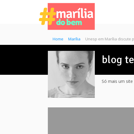
Home
Marília
Unesp em Marília discute
blog t
Só mais um site 