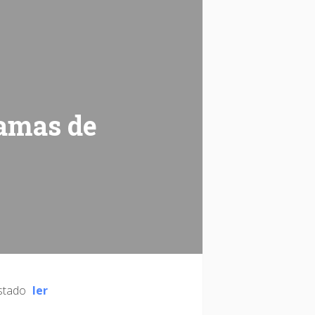
ramas de
estado
ler