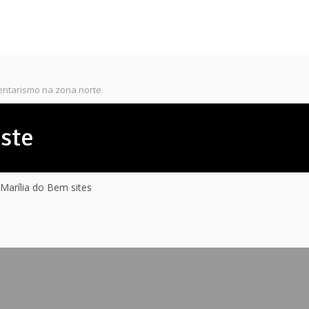
entarismo na zona norte
este
Marília do Bem sites