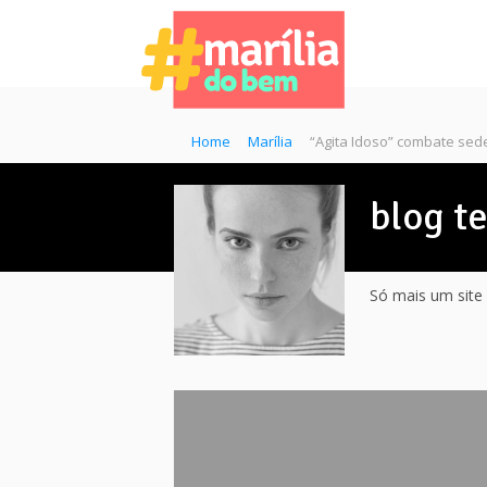
Home
Marília
“Agita Idoso” combate sed
blog t
Só mais um site 