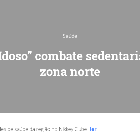
Saúde
 Idoso” combate sedentar
zona norte
des de saúde da região no Nikkey Clube
ler