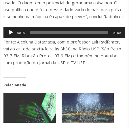
usado. O dado tem o potencial de gerar uma coisa boa. O
uso político que é feito desse dado varia de país para país e
isso nenhuma máquina é capaz de prever”, conclui Radfahrer.
Tocador
00:00
00:00
de
Fonte: A coluna Datacracia, com o professor Luli Radfahrer,
áudio
vai ao ar toda sexta-feira às 8h30, na Rádio USP (São Paulo
93,7 FM; Ribeirão Preto 107,9 FM) e também no Youtube,
com produção do Jornal da USP e TV USP.
Relacionado