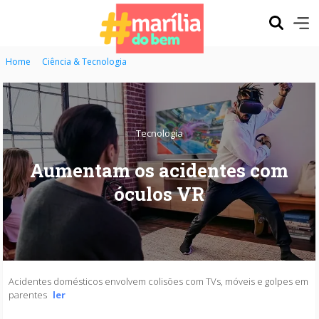
Home
Ciência & Tecnologia
Tecnologia
Aumentam os acidentes com
óculos VR
Acidentes domésticos envolvem colisões com TVs, móveis e golpes em
parentes
ler