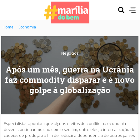
Home
Economia
Negócios
Após um mês, guerra na Ucrânia
faz commodity disparar e é novo
golpe à globalização
Especialistas apontam que alguns efeitos do conflito na economia
devem continuar mesmo com o seu fim; entre eles, a internalização de
cadeias de produção a fim de reduzir a dependência de outros países