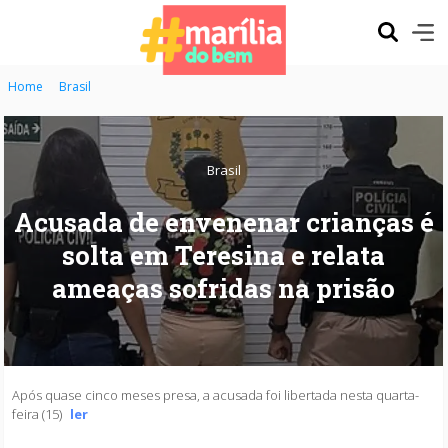
Home
Brasil
Brasil
Acusada de envenenar crianças é
solta em Teresina e relata
ameaças sofridas na prisão
Após quase cinco meses presa, a acusada foi libertada nesta quarta-
feira (15)
ler