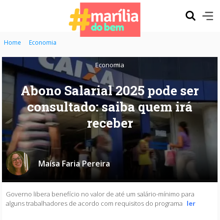
Home
Economia
Economia
Abono Salarial 2025 pode ser
consultado: saiba quem irá
receber
Maísa Faria Pereira
Governo libera benefício no valor de até um salário-mínimo para
alguns trabalhadores de acordo com requisitos do programa
ler