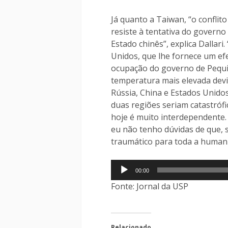
Já quanto a Taiwan, “o confli
resiste à tentativa do governo
Estado chinês”, explica Dallar
Unidos, que lhe fornece um ef
ocupação do governo de Pequim
temperatura mais elevada devi
Rússia, China e Estados Unido
duas regiões seriam catastrófi
hoje é muito interdependente
eu não tenho dúvidas de que, 
traumático para toda a humanid
Tocador
00:00
de
Fonte: Jornal da USP
áudio
Relacionado