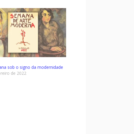
para
baixo
para
aumentar
ou
diminuir
o
volume.
na sob o signo da modernidade
ereiro de 2022