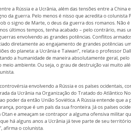
 entre a Rússia e a Ucrânia, além das tensões entre a China e
o da guerra. Pelo menos é nisso que acredita o colunista P
ob o signo de Marte, o deus da guerra dos romanos. Não é 
os últimos tempos, tenha acabado – pelo contrário, mas 
 guerras envolvendo as grandes potências. Conflitos armado
iado diretamente ao engajamento de grandes potências uma
iões do planeta: a Ucrânia e Taiwan”, relata o professor Dal
tando a humanidade de maneira absolutamente geral, pelo 
 meio ambiente. Ou seja, o grau de destruição vai muito al
unista.
controvérsia envolvendo a Rússia e os países ocidentais, 
trada da Ucrânia na Organização do Tratado do Atlântico No
ao poder da então União Soviética. A Rússia entende que a 
ança, porque é um país da sua fronteira. Já os países ocid
na Otan e ameaçam se contrapor a alguma ofensiva militar q
que há alguns anos a Ucrânia já teve parte de seu territóri
, afirma o colunista.