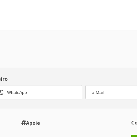
eiro
Co
Apoie