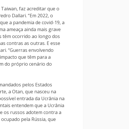
 Taiwan, faz acreditar que o
edro Dallari. “Em 2022, o
que a pandemia de covid-19, a
uma ameaça ainda mais grave
s têm ocorrido ao longo dos
s contras as outras. E esse
lari. “Guerras envolvendo
impacto que têm para a
ém do próprio cenário do
comandados pelos Estados
rte, a Otan, que nasceu na
possível entrada da Ucrânia na
entais entendem que a Ucrânia
ue os russos adotem contra a
o ocupado pela Rússia, que