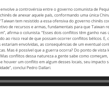
to envolve a controvérsia entre o governo comunista de Peq
 chinês de anexar aquele país, conformando uma única China
i. “Taiwan tem resistido a essa ofensiva do governo chinês c
etivo de recursos e armas, fundamentais para que Taiwan re
”, afirma o colunista. “Esses dois conflitos têm ganho na
do ao risco real de que possam ocorrer conflitos bélicos. E
s estariam envolvidas, as consequências de um eventual con
cas. Mas é possível que a guerra ocorra? Do ponto de vista
. Mas conflitos dessa natureza a gente sabe como começam
se houver um conflito em algum desses locais, seu impacto s
ade”, conclui Pedro Dallari.