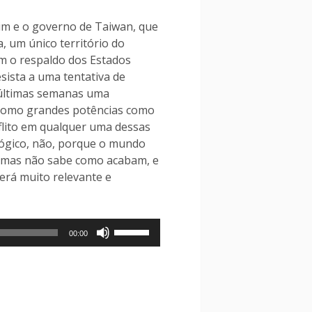
uim e o governo de Taiwan, que
, um único território do
om o respaldo dos Estados
sista a uma tentativa de
s últimas semanas uma
, como grandes potências como
flito em qualquer uma dessas
 lógico, não, porque o mundo
, mas não sabe como acabam, e
erá muito relevante e
Use
00:00
as
setas
para
cima
ou