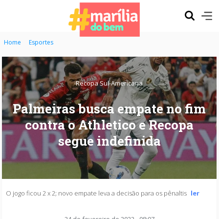
Home
Esportes
Recopa Sul-Americana
Palmeiras busca empate no fim
contra o Athletico e Recopa
segue indefinida
O jogo ficou 2 x 2; novo empate leva a decisão para os pênaltis
ler