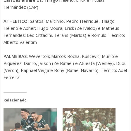
Cartões amarelos:
Thiago Heleno, Erick e Nicolás
Hernández (CAP)
ATHLETICO:
Santos; Marcinho, Pedro Henrique, Thiago
Heleno e Abner; Hugo Moura, Erick (Zé Ivaldo) e Matheus
Fernandes; Léo Cittadini, Terans (Marlos) e Rômulo. Técnico:
Alberto Valentim
PALMEIRAS:
Weverton; Marcos Rocha, Kuscevic, Murilo e
Piquerez; Danilo, Jailson (Zé Rafael) e Atuesta (Wesley), Dudu
(Veron), Raphael Veiga e Rony (Rafael Navarro). Técnico: Abel
Ferreira
Relacionado