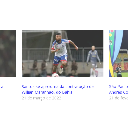
 a
Santos se aproxima da contratação de
São Paulo
Willian Maranhão, do Bahia
Andrés Co
21 de março de 2022
21 de fev