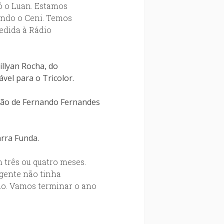
ó o Luan. Estamos
undo o Ceni. Temos
cedida à Rádio
llyan Rocha, do
vel para o Tricolor.
ação de Fernando Fernandes
rra Funda.
 três ou quatro meses.
gente não tinha
do. Vamos terminar o ano