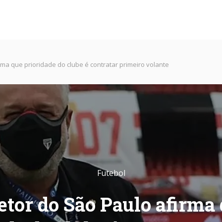
rma que prioridade do clube é contratar primeiro volante
Futebol
etor do São Paulo afirma