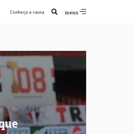
Conheça a causa
menu
 que