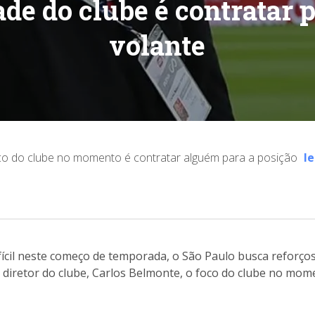
ade do clube é contratar 
volante
co do clube no momento é contratar alguém para a posição
le
cil neste começo de temporada, o São Paulo busca reforço
 diretor do clube, Carlos Belmonte, o foco do clube no mom