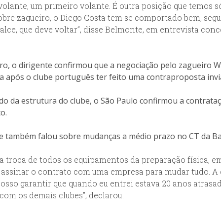
lante, um primeiro volante. É outra posição que temos s
Sobre zagueiro, o Diego Costa tem se comportado bem, seg
alce, que deve voltar”, disse Belmonte, em entrevista con
o, o dirigente confirmou que a negociação pelo zagueiro Wi
 após o clube português ter feito uma contraproposta inviá
do da estrutura do clube, o São Paulo confirmou a contrat
o.
te também falou sobre mudanças a médio prazo no CT da Ba
 troca de todos os equipamentos da preparação física, em
ssinar o contrato com uma empresa para mudar tudo. A 
sso garantir que quando eu entrei estava 20 anos atrasa
om os demais clubes”, declarou.