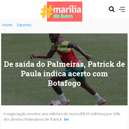
Home
Esportes
Futebol
De saída do Palmeiras, Patrick de
Paula indica acerto com
Botafogo
A negociação envolve seis milhões de euros (R$ 33 milhões) por 50%
dos direitos federativos de Patrick
ler