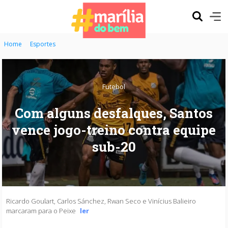
Home
Esportes
Futebol
Com alguns desfalques, Santos
vence jogo-treino contra equipe
sub-20
Ricardo Goulart, Carlos Sánchez, Rwan Seco e Vinícius Balieiro
marcaram para o Peixe
ler